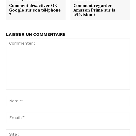
Comment désactiver OK
Comment regarder
Google sur son téléphone
Amazon Prime sur la
?
télévision ?
LAISSER UN COMMENTAIRE
Commenter
:
No
:*
Ema
:*
Sit