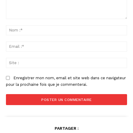
Commenter
:
No
:*
Ema
:*
Sit
:
Enregistrer mon nom, email et site web dans ce navigateur
pour la prochaine fois que je commenterai.
PARTAGER :