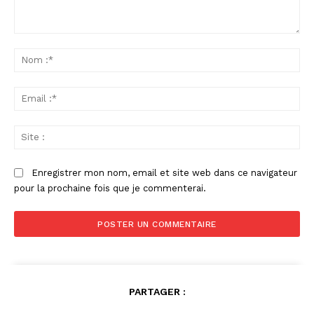
Commenter
:
No
:*
Ema
:*
Sit
:
Enregistrer mon nom, email et site web dans ce navigateur
pour la prochaine fois que je commenterai.
PARTAGER :